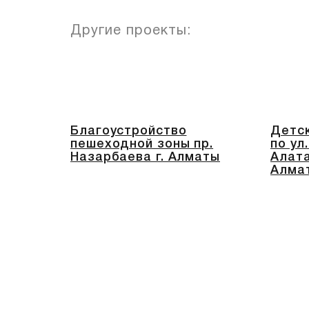
Другие проекты:
Благоустройство
Детск
пешеходной зоны пр.
по ул
Назарбаева г. Алматы
Алата
Алма