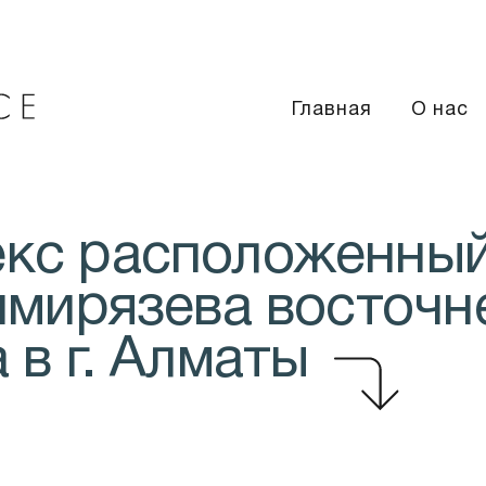
Главная
О нас
кс расположенны
имирязева восточн
 в г. Алматы