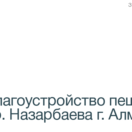
З
лагоустройство пе
. Назарбаева г. А