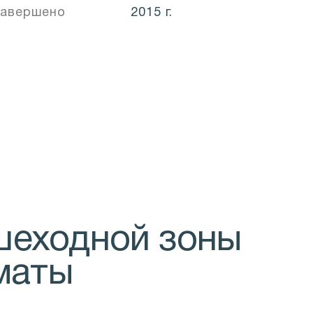
авершено
2015 г.
шеходной зоны
лматы