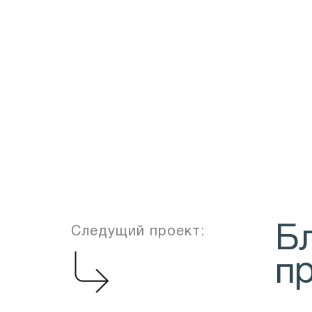
Б
Следущий проект:
пр