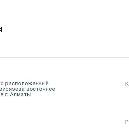
4
кс расположенный
К
имирязева восточнее
в г. Алматы
Р